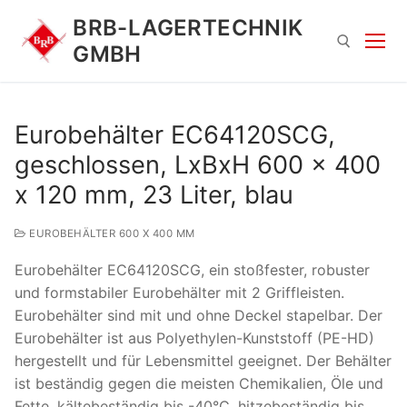
Zum
BRB-LAGERTECHNIK
Inhalt
GMBH
springen
Suchen nach:
Eurobehälter EC64120SCG,
geschlossen, LxBxH 600 x 400
x 120 mm, 23 Liter, blau
EUROBEHÄLTER 600 X 400 MM
Eurobehälter EC64120SCG, ein stoßfester, robuster
Suchen
und formstabiler Eurobehälter mit 2 Griffleisten.
nach:
Eurobehälter sind mit und ohne Deckel stapelbar. Der
Eurobehälter ist aus Polyethylen-Kunststoff (PE-HD)
hergestellt und für Lebensmittel geeignet. Der Behälter
ist beständig gegen die meisten Chemikalien, Öle und
Fette, kältebeständig bis -40°C, hitzebeständig bis