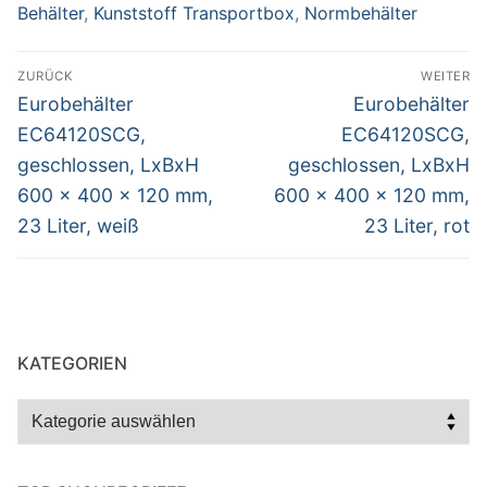
Behälter
,
Kunststoff Transportbox
,
Normbehälter
Beitragsnavigation
ZURÜCK
WEITER
Vorheriger
Nächster
Eurobehälter
Eurobehälter
Beitrag:
Beitrag:
EC64120SCG,
EC64120SCG,
geschlossen, LxBxH
geschlossen, LxBxH
600 x 400 x 120 mm,
600 x 400 x 120 mm,
23 Liter, weiß
23 Liter, rot
KATEGORIEN
Kategorien