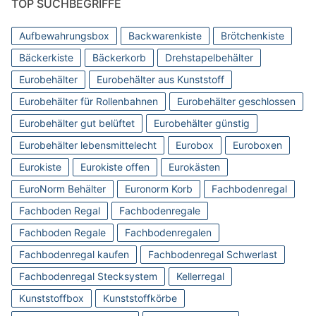
TOP SUCHBEGRIFFE
Aufbewahrungsbox
Backwarenkiste
Brötchenkiste
Bäckerkiste
Bäckerkorb
Drehstapelbehälter
Eurobehälter
Eurobehälter aus Kunststoff
Eurobehälter für Rollenbahnen
Eurobehälter geschlossen
Eurobehälter gut belüftet
Eurobehälter günstig
Eurobehälter lebensmittelecht
Eurobox
Euroboxen
Eurokiste
Eurokiste offen
Eurokästen
EuroNorm Behälter
Euronorm Korb
Fachbodenregal
Fachboden Regal
Fachbodenregale
Fachboden Regale
Fachbodenregalen
Fachbodenregal kaufen
Fachbodenregal Schwerlast
Fachbodenregal Stecksystem
Kellerregal
Kunststoffbox
Kunststoffkörbe