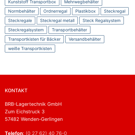
Kunststoff Transportbox
Mehrwegbehälter
Normbehälter
Ordnerregal
Plastikbox
Steckregal
Steckregale
Steckregal metall
Steck Regalsystem
Steckregalsystem
Transportbehälter
Transportkisten für Bäcker
Versandbehälter
weiße Transportkisten
KONTAKT
BRB-Lagertechnik GmbH
Zum Eichstruck 3
57482 Wenden-Gerlingen
Telefon
:
(0 27 62) 40 76-0