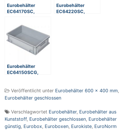
Eurobehälter
Eurobehälter
EC64170SC,
EC64220SC,
geschlossen,
geschlossen,
LxBxH 600 x 400 x
LxBxH 600 x 400 x
170 mm, 33 Liter,
220 mm, 43 Liter,
grau
blau
Eurobehälter
EC64150SCG,
geschlossen,
glatter Boden, 2
Veröffentlicht unter
Eurobehälter 600 x 400 mm
,
Griffleisten, LxBxH
600 x 400 x 150
Eurobehälter geschlossen
mm, 27 Liter, grau
Verschlagwortet
Eurobehälter
,
Eurobehälter aus
Kunststoff
,
Eurobehälter geschlossen
,
Eurobehälter
günstig
,
Eurobox
,
Euroboxen
,
Eurokiste
,
EuroNorm