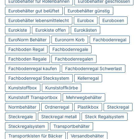
Eurobehälter für Rollenbahnen
Eurobehälter geschlossen
Eurobehälter gut belüftet
Eurobehälter günstig
Eurobehälter lebensmittelecht
Eurobox
Euroboxen
Eurokiste
Eurokiste offen
Eurokästen
EuroNorm Behälter
Euronorm Korb
Fachbodenregal
Fachboden Regal
Fachbodenregale
Fachboden Regale
Fachbodenregalen
Fachbodenregal kaufen
Fachbodenregal Schwerlast
Fachbodenregal Stecksystem
Kellerregal
Kunststoffbox
Kunststoffkörbe
Kunststoff Transportbox
Mehrwegbehälter
Normbehälter
Ordnerregal
Plastikbox
Steckregal
Steckregale
Steckregal metall
Steck Regalsystem
Steckregalsystem
Transportbehälter
Transportkisten für Bäcker
Versandbehälter