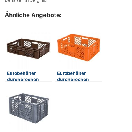
Ähnliche Angebote:
Eurobehälter
Eurobehälter
durchbrochen
durchbrochen
EC64150PC, 4
EC64240PC, 4
Durchfaßgriffe,
Durchfaßgriffe,
LxBxH 600 x 400 x
LxBxH 600 x 400 x
150 mm, 27 Liter,
240 mm, 43 Liter,
braun
orange