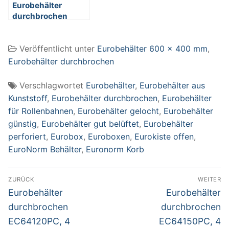
Eurobehälter
durchbrochen
EC64320PC, 4
Durchfaßgriffe,
Veröffentlicht unter
Eurobehälter 600 x 400 mm
,
LxBxH 600 x 400 x
320 mm, 63 Liter,
Eurobehälter durchbrochen
grau
Verschlagwortet
Eurobehälter
,
Eurobehälter aus
Kunststoff
,
Eurobehälter durchbrochen
,
Eurobehälter
für Rollenbahnen
,
Eurobehälter gelocht
,
Eurobehälter
günstig
,
Eurobehälter gut belüftet
,
Eurobehälter
perforiert
,
Eurobox
,
Euroboxen
,
Eurokiste offen
,
EuroNorm Behälter
,
Euronorm Korb
Beitragsnavigation
ZURÜCK
WEITER
Vorheriger
Nächster
Eurobehälter
Eurobehälter
Beitrag:
Beitrag:
durchbrochen
durchbrochen
EC64120PC, 4
EC64150PC, 4