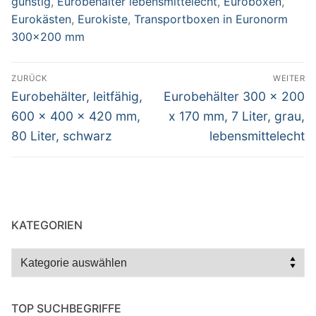
günstig
,
Eurobehälter lebensmittelecht
,
Euroboxen
,
Eurokästen
,
Eurokiste
,
Transportboxen in Euronorm
300x200 mm
Beitragsnavigation
ZURÜCK
WEITER
Vorheriger
Nächster
Eurobehälter, leitfähig,
Eurobehälter 300 x 200
Beitrag:
Beitrag:
600 x 400 x 420 mm,
x 170 mm, 7 Liter, grau,
80 Liter, schwarz
lebensmittelecht
KATEGORIEN
Kategorien
TOP SUCHBEGRIFFE