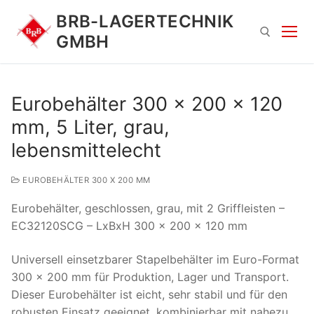
Zum
BRB-LAGERTECHNIK
Inhalt
GMBH
springen
Suchen nach:
Eurobehälter 300 x 200 x 120
mm, 5 Liter, grau,
lebensmittelecht
EUROBEHÄLTER 300 X 200 MM
Eurobehälter, geschlossen, grau, mit 2 Griffleisten –
Suchen
EC32120SCG – LxBxH 300 x 200 x 120 mm
nach:
Universell einsetzbarer Stapelbehälter im Euro-Format
300 x 200 mm für Produktion, Lager und Transport.
Dieser Eurobehälter ist eicht, sehr stabil und für den
robusten Einsatz geeignet, kombinierbar mit nahezu