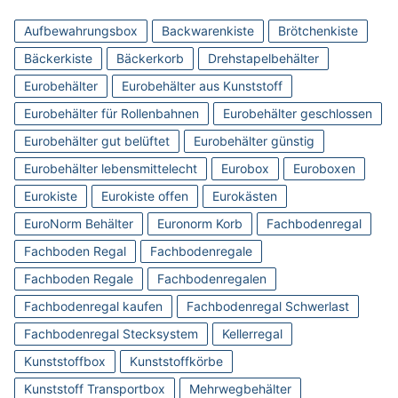
Aufbewahrungsbox
Backwarenkiste
Brötchenkiste
Bäckerkiste
Bäckerkorb
Drehstapelbehälter
Eurobehälter
Eurobehälter aus Kunststoff
Eurobehälter für Rollenbahnen
Eurobehälter geschlossen
Eurobehälter gut belüftet
Eurobehälter günstig
Eurobehälter lebensmittelecht
Eurobox
Euroboxen
Eurokiste
Eurokiste offen
Eurokästen
EuroNorm Behälter
Euronorm Korb
Fachbodenregal
Fachboden Regal
Fachbodenregale
Fachboden Regale
Fachbodenregalen
Fachbodenregal kaufen
Fachbodenregal Schwerlast
Fachbodenregal Stecksystem
Kellerregal
Kunststoffbox
Kunststoffkörbe
Kunststoff Transportbox
Mehrwegbehälter