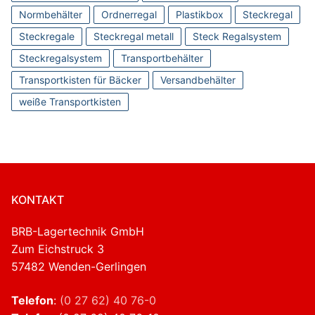
Normbehälter
Ordnerregal
Plastikbox
Steckregal
Steckregale
Steckregal metall
Steck Regalsystem
Steckregalsystem
Transportbehälter
Transportkisten für Bäcker
Versandbehälter
weiße Transportkisten
KONTAKT
BRB-Lagertechnik GmbH
Zum Eichstruck 3
57482 Wenden-Gerlingen
Telefon
:
(0 27 62) 40 76-0