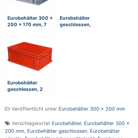
Eurobehälter 300 x
Eurobehälter
200 x 170 mm, 7
geschlossen,
Liter, grau,
lebensmitelecht,
lebensmittelecht
LxBxH 600 x 400 x
75 mm, 13 Liter, rot
Eurobehälter
geschlossen, 2
Griffleisten, 600 x
400 x 220 mm, 43
Veröffentlicht unter
Eurobehälter 300 x 200 mm
Liter, rot
Verschlagwortet
Eurobehälter
,
Eurobehälter 300 x
200 mm
,
Eurobehälter geschlossen
,
Eurobehälter