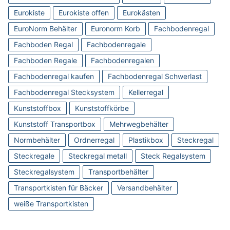
Eurokiste
Eurokiste offen
Eurokästen
EuroNorm Behälter
Euronorm Korb
Fachbodenregal
Fachboden Regal
Fachbodenregale
Fachboden Regale
Fachbodenregalen
Fachbodenregal kaufen
Fachbodenregal Schwerlast
Fachbodenregal Stecksystem
Kellerregal
Kunststoffbox
Kunststoffkörbe
Kunststoff Transportbox
Mehrwegbehälter
Normbehälter
Ordnerregal
Plastikbox
Steckregal
Steckregale
Steckregal metall
Steck Regalsystem
Steckregalsystem
Transportbehälter
Transportkisten für Bäcker
Versandbehälter
weiße Transportkisten