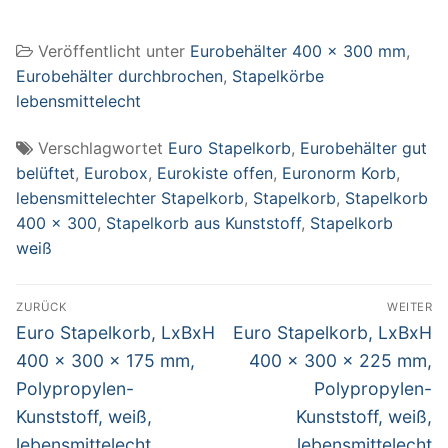
225 mm,
Polypropylen-
Veröffentlicht unter
Eurobehälter 400 x 300 mm
,
Kunststoff, weiß,
lebensmittelecht
Eurobehälter durchbrochen
,
Stapelkörbe
lebensmittelecht
Verschlagwortet
Euro Stapelkorb
,
Eurobehälter gut
belüftet
,
Eurobox
,
Eurokiste offen
,
Euronorm Korb
,
lebensmittelechter Stapelkorb
,
Stapelkorb
,
Stapelkorb
400 x 300
,
Stapelkorb aus Kunststoff
,
Stapelkorb
weiß
Beitragsnavigation
ZURÜCK
WEITER
Vorheriger
Nächster
Euro Stapelkorb, LxBxH
Euro Stapelkorb, LxBxH
Beitrag:
Beitrag:
400 x 300 x 175 mm,
400 x 300 x 225 mm,
Polypropylen-
Polypropylen-
Kunststoff, weiß,
Kunststoff, weiß,
lebensmittelecht
lebensmittelecht