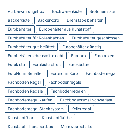
Aufbewahrungsbox
Backwarenkiste
Brötchenkiste
Bäckerkiste
Bäckerkorb
Drehstapelbehälter
Eurobehälter
Eurobehälter aus Kunststoff
Eurobehälter für Rollenbahnen
Eurobehälter geschlossen
Eurobehälter gut belüftet
Eurobehälter günstig
Eurobehälter lebensmittelecht
Eurobox
Euroboxen
Eurokiste
Eurokiste offen
Eurokästen
EuroNorm Behälter
Euronorm Korb
Fachbodenregal
Fachboden Regal
Fachbodenregale
Fachboden Regale
Fachbodenregalen
Fachbodenregal kaufen
Fachbodenregal Schwerlast
Fachbodenregal Stecksystem
Kellerregal
Kunststoffbox
Kunststoffkörbe
Kunststoff Transportbox
Mehrwegbehälter