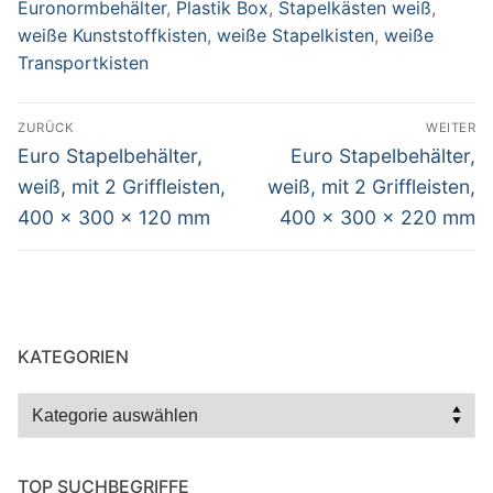
Euronormbehälter
,
Plastik Box
,
Stapelkästen weiß
,
weiße Kunststoffkisten
,
weiße Stapelkisten
,
weiße
Transportkisten
Beitragsnavigation
ZURÜCK
WEITER
Vorheriger
Nächster
Euro Stapelbehälter,
Euro Stapelbehälter,
Beitrag:
Beitrag:
weiß, mit 2 Griffleisten,
weiß, mit 2 Griffleisten,
400 x 300 x 120 mm
400 x 300 x 220 mm
KATEGORIEN
Kategorien
TOP SUCHBEGRIFFE