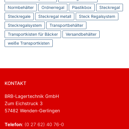
Normbehälter
Ordnerregal
Plastikbox
Steckregal
Steckregale
Steckregal metall
Steck Regalsystem
Steckregalsystem
Transportbehälter
Transportkisten für Bäcker
Versandbehälter
weiße Transportkisten
KONTAKT
BRB-Lagertechnik GmbH
Zum Eichstruck 3
57482 Wenden-Gerlingen
Telefon
:
(0 27 62) 40 76-0