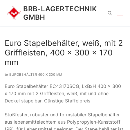
Zum
BRB-LAGERTECHNIK
Inhalt
GMBH
springen
Suchen nach:
Euro Stapelbehälter, weiß, mit 2
Griffleisten, 400 x 300 x 170
mm
EUROBEHÄLTER 400 X 300 MM
Euro Stapelbehälter EC43170SCG, LxBxH 400 x 300
Suchen
x 170 mm mit 2 Griffleisten, weiß, mit und ohne
nach:
Deckel stapelbar. Günstige Staffelpreis
Stoßfester, robuster und formstabiler Stapelbehälter
aus lebensmittelechtem aus Polypropylen-Kunststoff
(PP), für Lebensmittel geeignet. Der Stapelbehälter ist