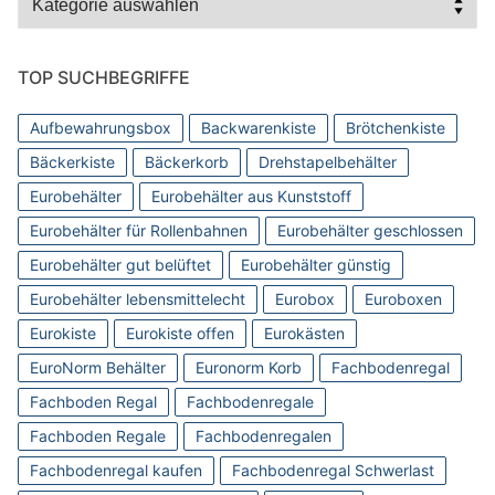
TOP SUCHBEGRIFFE
Aufbewahrungsbox
Backwarenkiste
Brötchenkiste
Bäckerkiste
Bäckerkorb
Drehstapelbehälter
Eurobehälter
Eurobehälter aus Kunststoff
Eurobehälter für Rollenbahnen
Eurobehälter geschlossen
Eurobehälter gut belüftet
Eurobehälter günstig
Eurobehälter lebensmittelecht
Eurobox
Euroboxen
Eurokiste
Eurokiste offen
Eurokästen
EuroNorm Behälter
Euronorm Korb
Fachbodenregal
Fachboden Regal
Fachbodenregale
Fachboden Regale
Fachbodenregalen
Fachbodenregal kaufen
Fachbodenregal Schwerlast