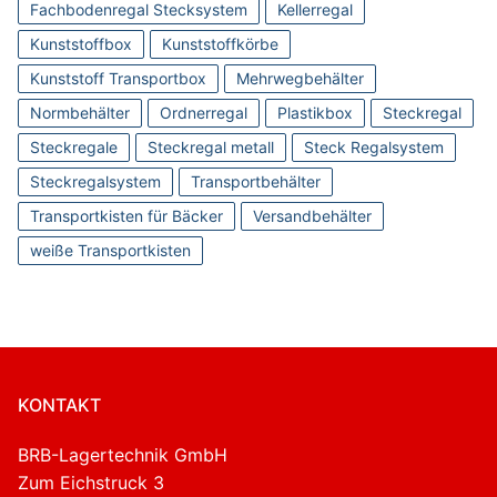
Fachbodenregal Stecksystem
Kellerregal
Kunststoffbox
Kunststoffkörbe
Kunststoff Transportbox
Mehrwegbehälter
Normbehälter
Ordnerregal
Plastikbox
Steckregal
Steckregale
Steckregal metall
Steck Regalsystem
Steckregalsystem
Transportbehälter
Transportkisten für Bäcker
Versandbehälter
weiße Transportkisten
KONTAKT
BRB-Lagertechnik GmbH
Zum Eichstruck 3