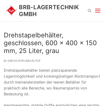
Zum
BRB-LAGERTECHNIK
Inhalt
GMBH
springen
Suchen nach:
Drehstapelbehälter,
geschlossen, 600 x 400 x 150
mm, 25 Liter, grau
DREHSTAPELBEHÄLTER
Drehstapelbehälter bieten platzsparende
Suchen
Lagermöglichkeit und kostengünstigen Rücktransport
nach:
durch Ineinanderstellen der leeren Behälter für
praktisch alle Bereiche, wo Raumersparnis von
Bedeutung ist.
Handgerechte, stabile Griffe ermöglichen eine leichte