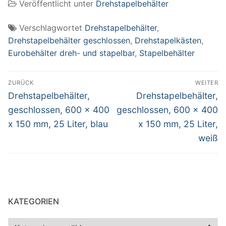
Veröffentlicht unter
Drehstapelbehälter
Verschlagwortet
Drehstapelbehälter
,
Drehstapelbehälter geschlossen
,
Drehstapelkästen
,
Eurobehälter dreh- und stapelbar
,
Stapelbehälter
Beitragsnavigation
ZURÜCK
WEITER
Vorheriger
Nächster
Drehstapelbehälter,
Drehstapelbehälter,
Beitrag:
Beitrag:
geschlossen, 600 x 400
geschlossen, 600 x 400
x 150 mm, 25 Liter, blau
x 150 mm, 25 Liter,
weiß
KATEGORIEN
Kategorien