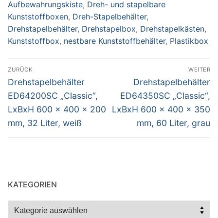
Aufbewahrungskiste
,
Dreh- und stapelbare
Kunststoffboxen
,
Dreh-Stapelbehälter
,
Drehstapelbehälter
,
Drehstapelbox
,
Drehstapelkästen
,
Kunststoffbox
,
nestbare Kunststoffbehälter
,
Plastikbox
Beitragsnavigation
ZURÜCK
WEITER
Vorheriger
Nächster
Drehstapelbehälter
Drehstapelbehälter
Beitrag:
Beitrag:
ED64200SC „Classic“,
ED64350SC „Classic“,
LxBxH 600 x 400 x 200
LxBxH 600 x 400 x 350
mm, 32 Liter, weiß
mm, 60 Liter, grau
KATEGORIEN
Kategorien