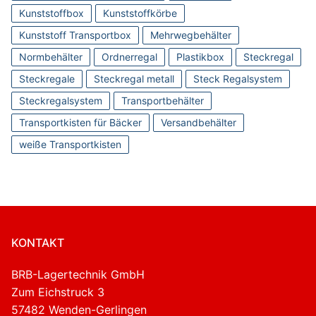
Kunststoffbox
Kunststoffkörbe
Kunststoff Transportbox
Mehrwegbehälter
Normbehälter
Ordnerregal
Plastikbox
Steckregal
Steckregale
Steckregal metall
Steck Regalsystem
Steckregalsystem
Transportbehälter
Transportkisten für Bäcker
Versandbehälter
weiße Transportkisten
KONTAKT
BRB-Lagertechnik GmbH
Zum Eichstruck 3
57482 Wenden-Gerlingen