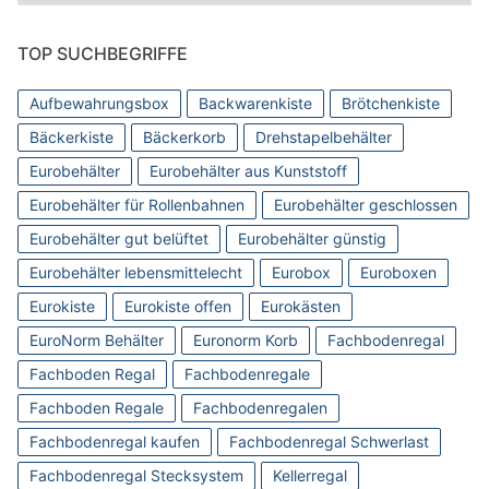
TOP SUCHBEGRIFFE
Aufbewahrungsbox
Backwarenkiste
Brötchenkiste
Bäckerkiste
Bäckerkorb
Drehstapelbehälter
Eurobehälter
Eurobehälter aus Kunststoff
Eurobehälter für Rollenbahnen
Eurobehälter geschlossen
Eurobehälter gut belüftet
Eurobehälter günstig
Eurobehälter lebensmittelecht
Eurobox
Euroboxen
Eurokiste
Eurokiste offen
Eurokästen
EuroNorm Behälter
Euronorm Korb
Fachbodenregal
Fachboden Regal
Fachbodenregale
Fachboden Regale
Fachbodenregalen
Fachbodenregal kaufen
Fachbodenregal Schwerlast
Fachbodenregal Stecksystem
Kellerregal