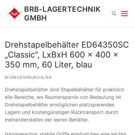
Zum
BRB-LAGERTECHNIK
Inhalt
GMBH
springen
Suchen nach:
Drehstapelbehälter ED64350SC
„Classic“, LxBxH 600 x 400 x
350 mm, 60 Liter, blau
DREHSTAPELBEHÄLTER
Drehstapelbehälter sind Stapelbehälter für praktisch
Suchen
alle Bereiche, wo Raumersparnis von Bedeutung ist.
nach:
Drehstapelbehälter ermöglichen platzsparendes
Lagern und kostengünstigen Rücktransport durch
Ineinanderstellen der leeren Behälter.
Handgerechte, stabile Griffe ermöglichen eine leichte