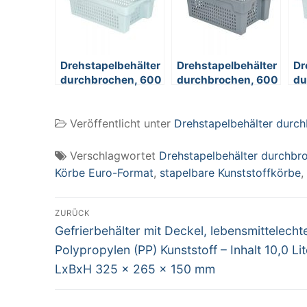
Drehstapelbehälter
Drehstapelbehälter
Dr
durchbrochen, 600
durchbrochen, 600
du
x 400 x 200 mm,
x 400 x 250 mm,
x 
32 Liter, weiß
40 Liter, grau
40
Veröffentlicht unter
Drehstapelbehälter durc
Verschlagwortet
Drehstapelbehälter durchbr
Körbe Euro-Format
,
stapelbare Kunststoffkörbe
,
Beitragsnavigation
ZURÜCK
Vorheriger
Gefrierbehälter mit Deckel, lebensmittelecht
Beitrag:
Polypropylen (PP) Kunststoff – Inhalt 10,0 Lit
LxBxH 325 x 265 x 150 mm