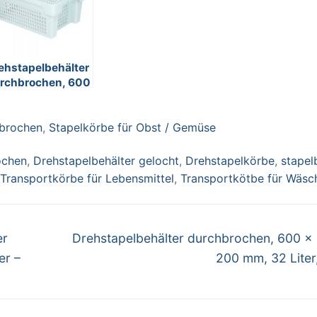
ehstapelbehälter
rchbrochen, 600
400 x 250 mm,
 Liter, weiß
hbrochen
,
Stapelkörbe für Obst / Gemüse
ochen
,
Drehstapelbehälter gelocht
,
Drehstapelkörbe
,
stapel
Transportkörbe für Lebensmittel
,
Transportkötbe für Wäsc
Nächster
er
Drehstapelbehälter durchbrochen, 600 x
Beitrag:
er –
200 mm, 32 Liter