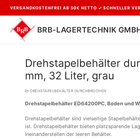
Zum
VERSANDKOSTENFREI AB 50€ NETTO ✓ SCHNELLER VER
Inhalt
springen
BRB-LAGERTECHNIK GMB
Drehstapelbehälter du
mm, 32 Liter, grau
DREHSTAPELBEHÄLTER DURCHBROCHEN
Drehstapelbehälter ED64200PC, Boden und 
Suchen
nach:
Drehstapelbehälter sind vielseitige Stapelbehäl
ist. Drehstapelbehälter bieten platzsparende L
Ineinanderstellen der leeren Behälter.