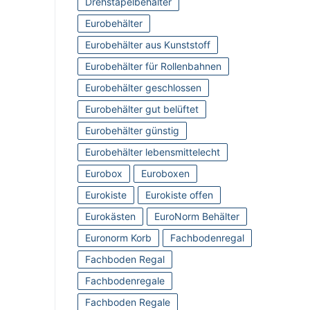
Drehstapelbehälter
Eurobehälter
Eurobehälter aus Kunststoff
Eurobehälter für Rollenbahnen
Eurobehälter geschlossen
Eurobehälter gut belüftet
Eurobehälter günstig
Eurobehälter lebensmittelecht
Eurobox
Euroboxen
Eurokiste
Eurokiste offen
Eurokästen
EuroNorm Behälter
Euronorm Korb
Fachbodenregal
Fachboden Regal
Fachbodenregale
Fachboden Regale