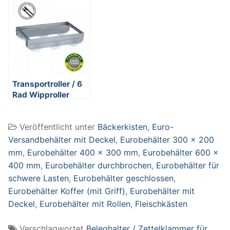
Eurobehälter
Kunststoff (PP),
geschlossen,
rollenbahngeeignet,
für schwere
Lasten, LxBxH 600
x 400 x 175 mm, 31
Liter, blau
Transportroller / 6
Rad Wipproller
LxBxH 660 x 415 x
175 mm, Tragkraft
Veröffentlicht unter
Bäckerkisten
,
Euro-
300 kg, Edelstahl,
rostfrei – für
Versandbehälter mit Deckel
,
Eurobehälter 300 x 200
Eurobehälter
mm
,
Eurobehälter 400 x 300 mm
,
Eurobehälter 600 x
400 mm
,
Eurobehälter durchbrochen
,
Eurobehälter für
schwere Lasten
,
Eurobehälter geschlossen
,
Eurobehälter Koffer (mit Griff)
,
Eurobehälter mit
Deckel
,
Eurobehälter mit Rollen
,
Fleischkästen
Verschlagwortet
Beleghalter / Zettelklammer für