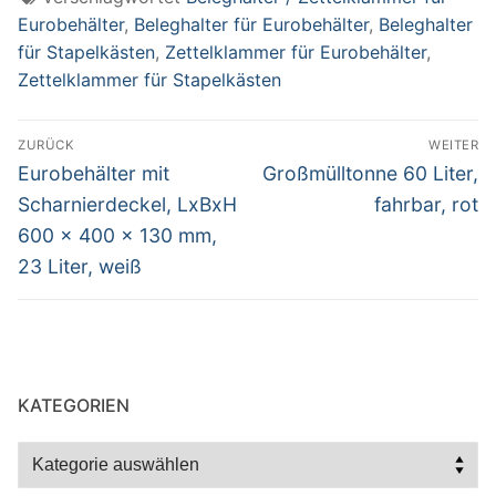
Eurobehälter
,
Beleghalter für Eurobehälter
,
Beleghalter
für Stapelkästen
,
Zettelklammer für Eurobehälter
,
Zettelklammer für Stapelkästen
Beitragsnavigation
ZURÜCK
WEITER
Vorheriger
Nächster
Eurobehälter mit
Großmülltonne 60 Liter,
Beitrag:
Beitrag:
Scharnierdeckel, LxBxH
fahrbar, rot
600 x 400 x 130 mm,
23 Liter, weiß
KATEGORIEN
Kategorien