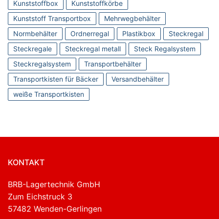
Kunststoffbox
Kunststoffkörbe
Kunststoff Transportbox
Mehrwegbehälter
Normbehälter
Ordnerregal
Plastikbox
Steckregal
Steckregale
Steckregal metall
Steck Regalsystem
Steckregalsystem
Transportbehälter
Transportkisten für Bäcker
Versandbehälter
weiße Transportkisten
KONTAKT
BRB-Lagertechnik GmbH
Zum Eichstruck 3
57482 Wenden-Gerlingen