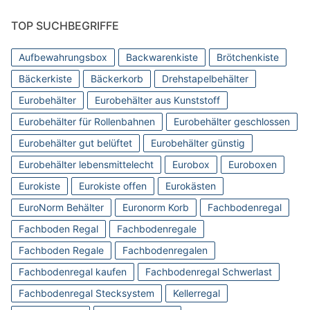
TOP SUCHBEGRIFFE
Aufbewahrungsbox
Backwarenkiste
Brötchenkiste
Bäckerkiste
Bäckerkorb
Drehstapelbehälter
Eurobehälter
Eurobehälter aus Kunststoff
Eurobehälter für Rollenbahnen
Eurobehälter geschlossen
Eurobehälter gut belüftet
Eurobehälter günstig
Eurobehälter lebensmittelecht
Eurobox
Euroboxen
Eurokiste
Eurokiste offen
Eurokästen
EuroNorm Behälter
Euronorm Korb
Fachbodenregal
Fachboden Regal
Fachbodenregale
Fachboden Regale
Fachbodenregalen
Fachbodenregal kaufen
Fachbodenregal Schwerlast
Fachbodenregal Stecksystem
Kellerregal