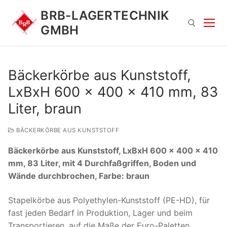
Zum
BRB-LAGERTECHNIK
Inhalt
GMBH
springen
Suchen nach:
Bäckerkörbe aus Kunststoff,
LxBxH 600 x 400 x 410 mm, 83
Liter, braun
BÄCKERKÖRBE AUS KUNSTSTOFF
Bäckerkörbe aus Kunststoff, LxBxH 600 x 400 x 410
Suchen
mm, 83 Liter, mit 4 Durchfaßgriffen, Boden und
nach:
Wände durchbrochen, Farbe: braun
Stapelkörbe aus Polyethylen-Kunststoff (PE-HD), für
fast jeden Bedarf in Produktion, Lager und beim
Transportieren, auf die Maße der Euro-Paletten