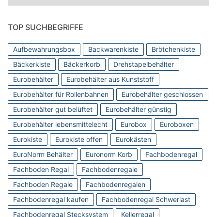
TOP SUCHBEGRIFFE
Aufbewahrungsbox
Backwarenkiste
Brötchenkiste
Bäckerkiste
Bäckerkorb
Drehstapelbehälter
Eurobehälter
Eurobehälter aus Kunststoff
Eurobehälter für Rollenbahnen
Eurobehälter geschlossen
Eurobehälter gut belüftet
Eurobehälter günstig
Eurobehälter lebensmittelecht
Eurobox
Euroboxen
Eurokiste
Eurokiste offen
Eurokästen
EuroNorm Behälter
Euronorm Korb
Fachbodenregal
Fachboden Regal
Fachbodenregale
Fachboden Regale
Fachbodenregalen
Fachbodenregal kaufen
Fachbodenregal Schwerlast
Fachbodenregal Stecksystem
Kellerregal