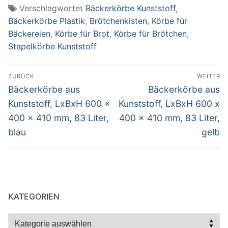
Verschlagwortet
Bäckerkörbe Kunststoff
,
Bäckerkörbe Plastik
,
Brötchenkisten
,
Körbe für
Bäckereien
,
Körbe für Brot
,
Körbe für Brötchen
,
Stapelkörbe Kunststoff
Beitragsnavigation
ZURÜCK
WEITER
Vorheriger
Nächster
Bäckerkörbe aus
Bäckerkörbe aus
Beitrag:
Beitrag:
Kunststoff, LxBxH 600 x
Kunststoff, LxBxH 600 x
400 x 410 mm, 83 Liter,
400 x 410 mm, 83 Liter,
blau
gelb
KATEGORIEN
Kategorien