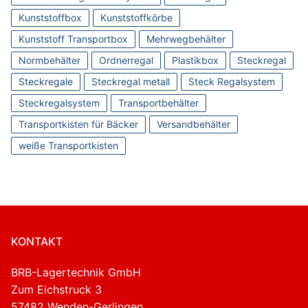
Kunststoffbox
Kunststoffkörbe
Kunststoff Transportbox
Mehrwegbehälter
Normbehälter
Ordnerregal
Plastikbox
Steckregal
Steckregale
Steckregal metall
Steck Regalsystem
Steckregalsystem
Transportbehälter
Transportkisten für Bäcker
Versandbehälter
weiße Transportkisten
KONTAKT
BRB-Lagertechnik GmbH
Zum Eichstruck 3
57482 Wenden-Gerlingen