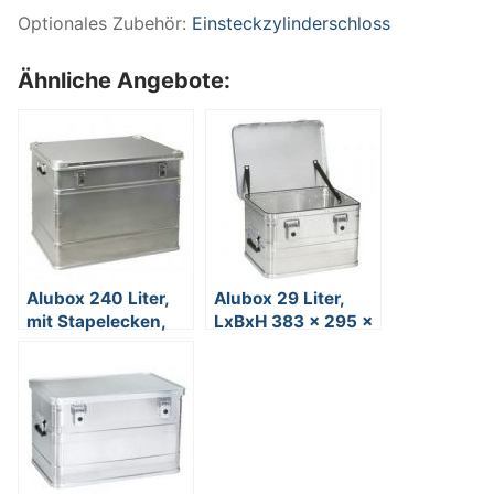
Optionales Zubehör:
Einsteckzylinderschloss
Ähnliche Angebote:
Alubox 240 Liter,
Alubox 29 Liter,
mit Stapelecken,
LxBxH 383 x 295 x
LxBxH 785 x 585 x
355 mm
615 mm