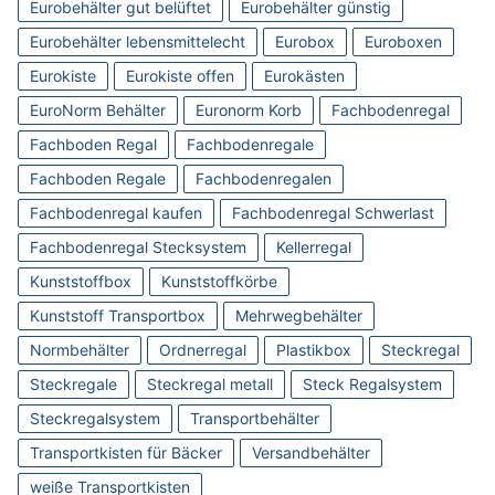
Eurobehälter gut belüftet
Eurobehälter günstig
Eurobehälter lebensmittelecht
Eurobox
Euroboxen
Eurokiste
Eurokiste offen
Eurokästen
EuroNorm Behälter
Euronorm Korb
Fachbodenregal
Fachboden Regal
Fachbodenregale
Fachboden Regale
Fachbodenregalen
Fachbodenregal kaufen
Fachbodenregal Schwerlast
Fachbodenregal Stecksystem
Kellerregal
Kunststoffbox
Kunststoffkörbe
Kunststoff Transportbox
Mehrwegbehälter
Normbehälter
Ordnerregal
Plastikbox
Steckregal
Steckregale
Steckregal metall
Steck Regalsystem
Steckregalsystem
Transportbehälter
Transportkisten für Bäcker
Versandbehälter
weiße Transportkisten