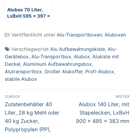
Alubox 70 Liter,
LxBxH 595 x 397 x
382 mm
Veröffentlicht unter
Alu-Transportboxen
,
Aluboxen
Verschlagwortet
Alu Aufbewahrungskiste
,
Alu-
Gerätebox
,
Alu-Transportbox
,
Alubox
,
Alukiste mit
Deckel
,
Aluminium Aufbewahrungsbox
,
Alutransportbox
,
Großer Alukoffer
,
Profi-Alubox
,
stabile Alubox
Beitragsnavigation
ZURÜCK
WEITER
Vorheriger
Nächster
Zutatenbehälter 40
Alubox 140 Liter, mit
Beitrag:
Beitrag:
Liter, 28 kg Mehl oder
Stapelecken, LxBxH
40 kg Zucker,
900 x 495 x 383 mm
Polypropylen (PP),