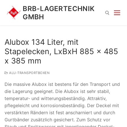
Zum
BRB-LAGERTECHNIK
Inhalt
GMBH
springen
Suchen nach:
Alubox 134 Liter, mit
Stapelecken, LxBxH 885 x 485
x 385 mm
ALU-TRANSPORTBOXEN
Die massive Alubox ist bestens für den Transport und
Suchen
die Lagerung geeignet. Die Alubox ist sehr stabil,
nach:
temperatur- und witterungsbeständig. Attraktiv,
pflegeleicht und korrosionsbeständig. Der Deckel mit
verstärkten Rändern ist fest anscharniert und durch
Gurtbänder zusätzlich gesichert. Zum Schutz vor
Staub und Spritzwasser mit innenliegender Deckel-