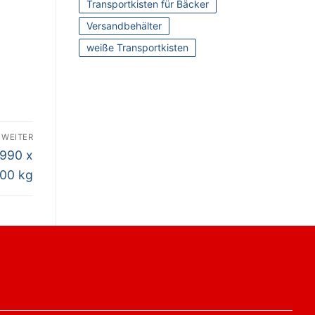
Transportkisten für Bäcker
Versandbehälter
weiße Transportkisten
WEITER
 990 x
200 kg