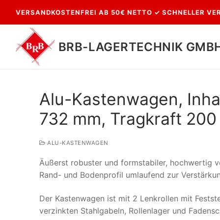
Zum
VERSANDKOSTENFREI AB 50€ NETTO ✓ SCHNELLER VER
Inhalt
springen
BRB-LAGERTECHNIK GMB
Alu-Kastenwagen, Inhal
732 mm, Tragkraft 200
ALU-KASTENWAGEN
Äußerst robuster und formstabiler, hochwertig v
Suchen
Rand- und Bodenprofil umlaufend zur Verstärku
nach:
Der Kastenwagen ist mit 2 Lenkrollen mit Festst
verzinkten Stahlgabeln, Rollenlager und Fadensc