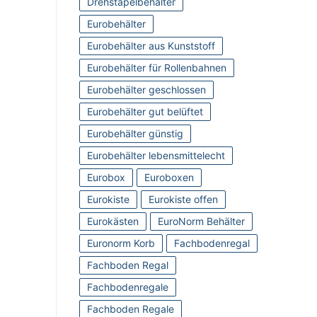
Drehstapelbehälter
Eurobehälter
Eurobehälter aus Kunststoff
Eurobehälter für Rollenbahnen
Eurobehälter geschlossen
Eurobehälter gut belüftet
Eurobehälter günstig
Eurobehälter lebensmittelecht
Eurobox
Euroboxen
Eurokiste
Eurokiste offen
Eurokästen
EuroNorm Behälter
Euronorm Korb
Fachbodenregal
Fachboden Regal
Fachbodenregale
Fachboden Regale