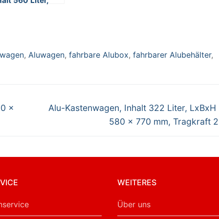
halt 560 Liter,
BxH 1280 x 680
870 mm,
agkraft 250 kg
nwagen
,
Aluwagen
,
fahrbare Alubox
,
fahrbarer Alubehälter
,
Nächster
30 x
Alu-Kastenwagen, Inhalt 322 Liter, LxBxH
Beitrag:
580 x 770 mm, Tragkraft 
VICE
WEITERES
service
Über uns