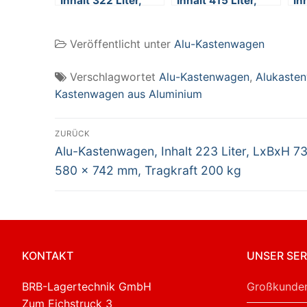
Inhalt 322 Liter,
Inhalt 415 Liter,
In
LxBxH 990 x 580 x
LxBxH 1030 x 670
Lx
770 mm, Tragkraft
x 835 mm,
x 
Veröffentlicht unter
Alu-Kastenwagen
200 kg
Tragkraft 250 kg
Tr
Verschlagwortet
Alu-Kastenwagen
,
Alukaste
Kastenwagen aus Aluminium
Beitragsnavigation
ZURÜCK
Vorheriger
Alu-Kastenwagen, Inhalt 223 Liter, LxBxH 7
Beitrag:
580 x 742 mm, Tragkraft 200 kg
KONTAKT
UNSER SER
BRB-Lagertechnik GmbH
Großkunden
Zum Eichstruck 3