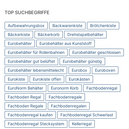
TOP SUCHBEGRIFFE
Aufbewahrungsbox
Backwarenkiste
Brötchenkiste
Bäckerkiste
Bäckerkorb
Drehstapelbehälter
Eurobehälter
Eurobehälter aus Kunststoff
Eurobehälter für Rollenbahnen
Eurobehälter geschlossen
Eurobehälter gut belüftet
Eurobehälter günstig
Eurobehälter lebensmittelecht
Eurobox
Euroboxen
Eurokiste
Eurokiste offen
Eurokästen
EuroNorm Behälter
Euronorm Korb
Fachbodenregal
Fachboden Regal
Fachbodenregale
Fachboden Regale
Fachbodenregalen
Fachbodenregal kaufen
Fachbodenregal Schwerlast
Fachbodenregal Stecksystem
Kellerregal