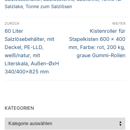
Salzlake
,
Tonne zum Salzlösen
Beitragsnavigation
ZURÜCK
WEITER
Vorheriger
Nächster
60 Liter
Kistenroller für
Beitrag:
Beitrag:
Salzlösebehälter, mit
Stapelkisten 600 x 400
Deckel, PE-LLD,
mm, Farbe: rot, 200 kg,
weiß/natur, mit
graue Gummi-Rollen
Literskala, Außen-ØxH
340/400×825 mm
KATEGORIEN
Kategorien