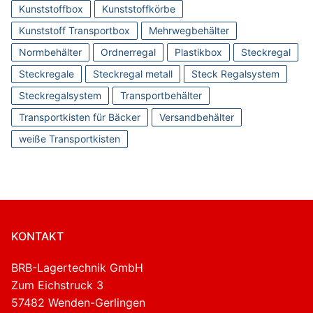
Kunststoffbox
Kunststoffkörbe
Kunststoff Transportbox
Mehrwegbehälter
Normbehälter
Ordnerregal
Plastikbox
Steckregal
Steckregale
Steckregal metall
Steck Regalsystem
Steckregalsystem
Transportbehälter
Transportkisten für Bäcker
Versandbehälter
weiße Transportkisten
KONTAKT
BRB-Lagertechnik GmbH
Zum Eichstruck 3
57482 Wenden-Gerlingen