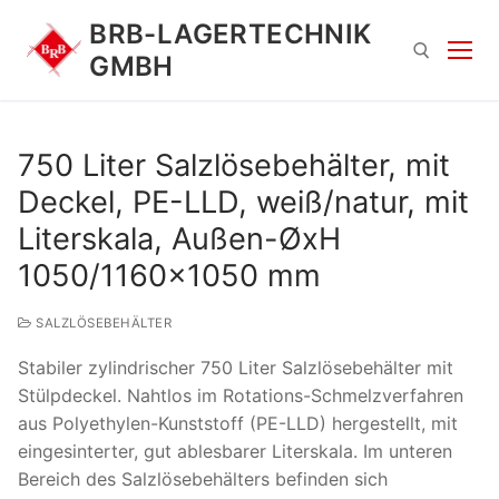
Zum
BRB-LAGERTECHNIK
Inhalt
GMBH
springen
Suchen nach:
750 Liter Salzlösebehälter, mit
Deckel, PE-LLD, weiß/natur, mit
Literskala, Außen-ØxH
1050/1160×1050 mm
SALZLÖSEBEHÄLTER
Suchen
Stabiler zylindrischer 750 Liter Salzlösebehälter mit
nach:
Stülpdeckel. Nahtlos im Rotations-Schmelzverfahren
aus Polyethylen-Kunststoff (PE-LLD) hergestellt, mit
eingesinterter, gut ablesbarer Literskala. Im unteren
Bereich des Salzlösebehälters befinden sich