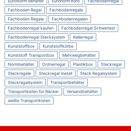
EuroNorm Behälter
Euronorm Korb
Fachbodenregal
Fachboden Regal
Fachbodenregale
Fachboden Regale
Fachbodenregalen
Fachbodenregal kaufen
Fachbodenregal Schwerlast
Fachbodenregal Stecksystem
Kellerregal
Kunststoffbox
Kunststoffkörbe
Kunststoff Transportbox
Mehrwegbehälter
Normbehälter
Ordnerregal
Plastikbox
Steckregal
Steckregale
Steckregal metall
Steck Regalsystem
Steckregalsystem
Transportbehälter
Transportkisten für Bäcker
Versandbehälter
weiße Transportkisten