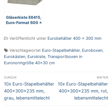
Gläserkiste E6415,
Euro-Format 600 x
400 x 150 mm
(LxBxH), Nutzhöhe
Veröffentlicht unter
Eurobehälter 400 x 300 mm
125 mm, bei
Stielgläsern
Nutzhöhe 50-95
Verschlagwortet
Euro-Stapelbehälter
,
Euroboxen
,
mm
Eurokästen
,
Eurokiste
,
Transportboxen in
Euronormgröße 40x30 cm
Beitragsnavigation
ZURÜCK
WEITER
Vorheriger
Nächster
10x Euro-Stapelbehälter
10x Euro-Stapelbehälter
Beitrag:
Beitrag:
400x300x235 mm,
400x300x235 mm, rot,
grau, lebensmittelecht
lebensmittelecht