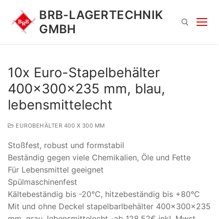
Zum
BRB-LAGERTECHNIK
Inhalt
GMBH
springen
Suchen nach:
10x Euro-Stapelbehälter
400x300x235 mm, blau,
lebensmittelecht
EUROBEHÄLTER 400 X 300 MM
Stoßfest, robust und formstabil
Suchen
Beständig gegen viele Chemikalien, Öle und Fette
nach:
Für Lebensmittel geeignet
Spülmaschinenfest
Kältebeständig bis -20°C, hitzebeständig bis +80°C
Mit und ohne Deckel stapelbarlbehälter 400x300x235
mm, grau, lebensmittelecht -ab 128,52€ inkl. Mwst