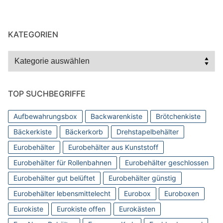
KATEGORIEN
Kategorien
TOP SUCHBEGRIFFE
Aufbewahrungsbox
Backwarenkiste
Brötchenkiste
Bäckerkiste
Bäckerkorb
Drehstapelbehälter
Eurobehälter
Eurobehälter aus Kunststoff
Eurobehälter für Rollenbahnen
Eurobehälter geschlossen
Eurobehälter gut belüftet
Eurobehälter günstig
Eurobehälter lebensmittelecht
Eurobox
Euroboxen
Eurokiste
Eurokiste offen
Eurokästen