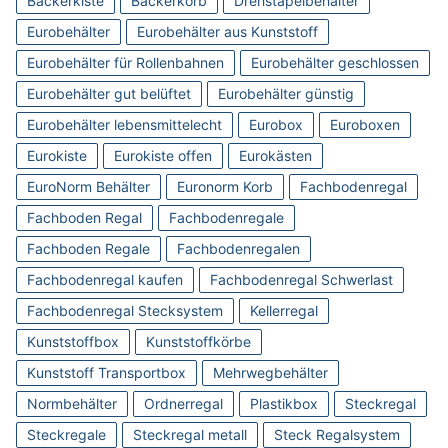
Bäckerkiste
Bäckerkorb
Drehstapelbehälter
Eurobehälter
Eurobehälter aus Kunststoff
Eurobehälter für Rollenbahnen
Eurobehälter geschlossen
Eurobehälter gut belüftet
Eurobehälter günstig
Eurobehälter lebensmittelecht
Eurobox
Euroboxen
Eurokiste
Eurokiste offen
Eurokästen
EuroNorm Behälter
Euronorm Korb
Fachbodenregal
Fachboden Regal
Fachbodenregale
Fachboden Regale
Fachbodenregalen
Fachbodenregal kaufen
Fachbodenregal Schwerlast
Fachbodenregal Stecksystem
Kellerregal
Kunststoffbox
Kunststoffkörbe
Kunststoff Transportbox
Mehrwegbehälter
Normbehälter
Ordnerregal
Plastikbox
Steckregal
Steckregale
Steckregal metall
Steck Regalsystem