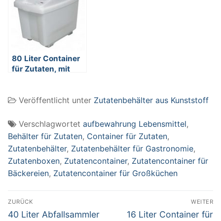
Polypropylen-
Polypropylen-
Kunststoff (PP),
Kunststoff (PP),
weiß
weiß
80 Liter Container
für Zutaten, mit
transparentem
Deckel, fahrbar
Veröffentlicht unter
Zutatenbehälter aus Kunststoff
Verschlagwortet
aufbewahrung Lebensmittel
,
Behälter für Zutaten
,
Container für Zutaten
,
Zutatenbehälter
,
Zutatenbehälter für Gastronomie
,
Zutatenboxen
,
Zutatencontainer
,
Zutatencontainer für
Bäckereien
,
Zutatencontainer für Großküchen
Beitragsnavigation
ZURÜCK
WEITER
Vorheriger
Nächster
40 Liter Abfallsammler
16 Liter Container für