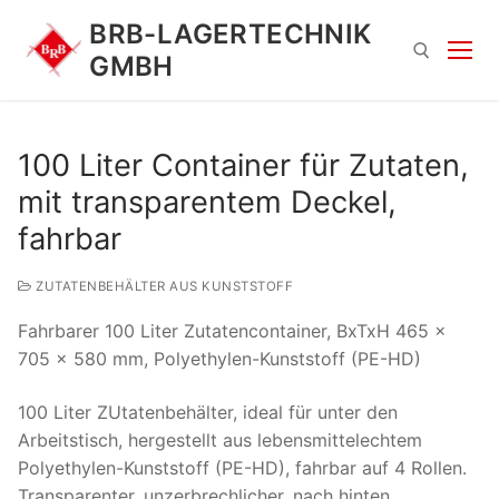
Zum
BRB-LAGERTECHNIK
Inhalt
GMBH
springen
Suchen nach:
100 Liter Container für Zutaten,
mit transparentem Deckel,
fahrbar
ZUTATENBEHÄLTER AUS KUNSTSTOFF
Fahrbarer 100 Liter Zutatencontainer, BxTxH 465 x
Suchen
705 x 580 mm, Polyethylen-Kunststoff (PE-HD)
nach:
100 Liter ZUtatenbehälter, ideal für unter den
Arbeitstisch, hergestellt aus lebensmittelechtem
Polyethylen-Kunststoff (PE-HD), fahrbar auf 4 Rollen.
Transparenter, unzerbrechlicher, nach hinten