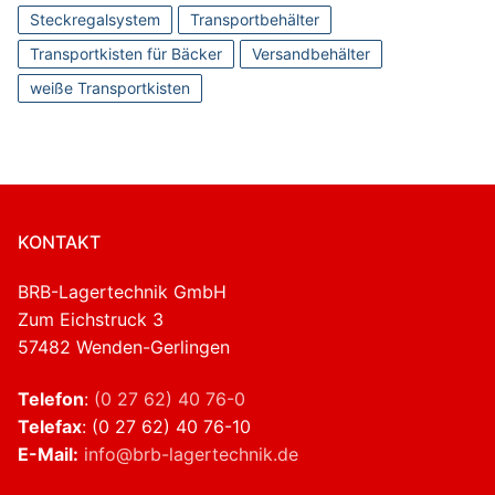
Steckregalsystem
Transportbehälter
Transportkisten für Bäcker
Versandbehälter
weiße Transportkisten
KONTAKT
BRB-Lagertechnik GmbH
Zum Eichstruck 3
57482 Wenden-Gerlingen
Telefon
:
(0 27 62) 40 76-0
Telefax
: (0 27 62) 40 76-10
E-Mail:
info@brb-lagertechnik.de