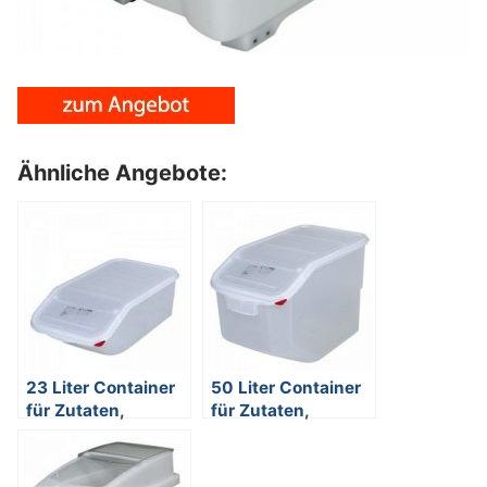
Ähnliche Angebote:
23 Liter Container
50 Liter Container
für Zutaten,
für Zutaten,
stapelbar, mit
stapelbar, mit
Deckel, BxTxH 200
Deckel, BxTxH 400
x 340 x 565 mm,
x 340 x 565,